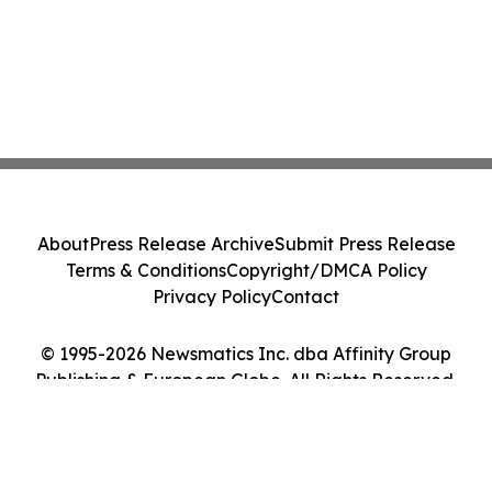
About
Press Release Archive
Submit Press Release
Terms & Conditions
Copyright/DMCA Policy
Privacy Policy
Contact
© 1995-2026 Newsmatics Inc. dba Affinity Group
Publishing & European Globe. All Rights Reserved.
Cookie Settings / Your Privacy Choices