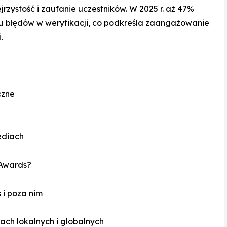
rzystość i zaufanie uczestników. W 2025 r. aż 47%
du błędów w weryfikacji, co podkreśla zaangażowanie
.
czne
ediach
 Awards?
 i poza nim
ach lokalnych i globalnych