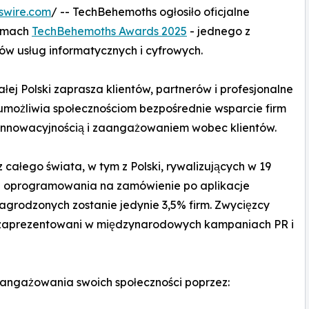
swire.com
/ -- TechBehemoths ogłosiło oficjalne
ramach
TechBehemoths Awards 2025
- jednego z
w usług informatycznych i cyfrowych.
całej Polski zaprasza klientów, partnerów i profesjonalne
umożliwia społecznościom bezpośrednie wsparcie firm
, innowacyjnością i zaangażowaniem wobec klientów.
 z całego świata, w tym z Polski, rywalizujących w 19
h i oprogramowania na zamówienie po aplikacje
nagrodzonych zostanie jedynie 3,5% firm. Zwycięzcy
nie zaprezentowani w międzynarodowych kampaniach PR i
angażowania swoich społeczności poprzez: