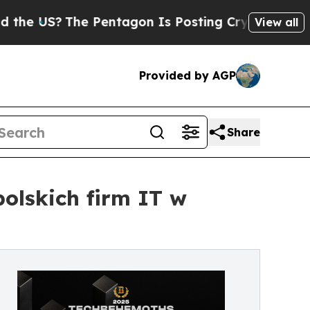
?
The Pentagon Is Posting Cryptic Biblical Messa
View all
Provided by AGP
Share
olskich firm IT w