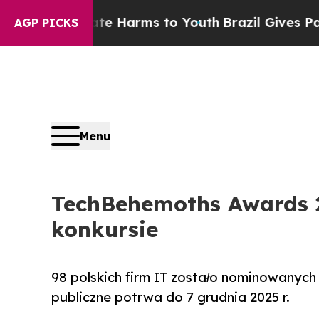
to Abate Harms to Youth
Brazil Gives Parents So
AGP PICKS
Menu
TechBehemoths Awards 2
konkursie
98 polskich firm IT zostało nominowanych
publiczne potrwa do 7 grudnia 2025 r.