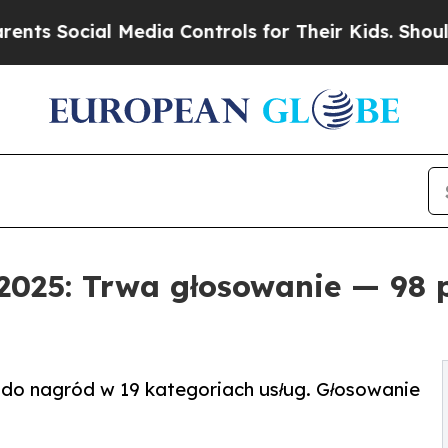
cial Media Controls for Their Kids. Should the US
025: Trwa głosowanie — 98 p
 do nagród w 19 kategoriach usług. Głosowanie